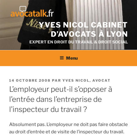
Aller
au
contenu
YVES NICOL CABINET
D’AVOCATS À LYON
EXPERT EN DROIT DU TRAVAIL & DROIT SOCIAL
Menu
PUBLIÉ
14 OCTOBRE 2008
PAR
YVES NICOL, AVOCAT
LE
L’employeur peut-il s’opposer à
l’entrée dans l’entreprise de
l’inspecteur du travail ?
Absolument pas. L’employeur ne doit pas faire obstacle
au droit d’entrée et de visite de l’inspecteur du travail.