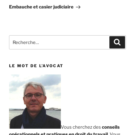
suivant
Embauche et casier judiciaire
Recherche
Reche
pour
:
LE MOT DE L’AVOCAT
Vous cherchez des
conseils
opérationnels et pratiques en droit du travail
. Vous