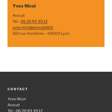
Yves Nicol
Avocat
Tél. :
06 20 93 39 12
yves.nicol@avocatalk.fr
160 rue Vendôme – 69003 Lyon
CONTACT
Yves Nicol
Avocat
Tél. :
06 20 93 39 12