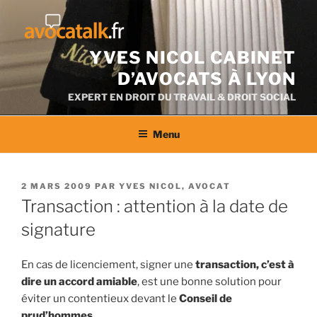
Aller
au
contenu
YVES NICOL CABINET
D’AVOCATS À LYON
EXPERT EN DROIT DU TRAVAIL & DROIT SOCIAL
Menu
PUBLIÉ
2 MARS 2009
PAR
YVES NICOL, AVOCAT
LE
Transaction : attention à la date de
signature
En cas de licenciement, signer une
transaction, c’est à
dire un accord amiable
, est une bonne solution pour
éviter un contentieux devant le
Conseil de
prud’hommes.