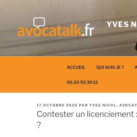
Aller
au
contenu
YVES N
ACCUEIL
QUI SUIS-JE ?
A
06 20 93 39 12
PUBLIÉ
17 OCTOBRE 2025
PAR
YVES NICOL, AVOCA
LE
Contester un licenciement :
?