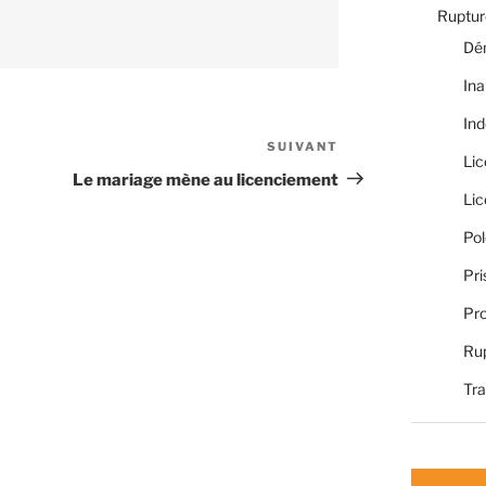
Rupture
Dé
Ina
Ind
SUIVANT
Article
Li
suivant
Le mariage mène au licenciement
Li
Pol
Pri
Pro
Rup
Tra