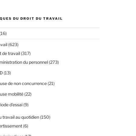
QUES DU DROIT DU TRAVAIL
(16)
avail
(623)
 de travail
(317)
inistration du personnel
(273)
D
(13)
use de non concurrence
(21)
use mobilité
(22)
iode d'essai
(9)
u travail au quotidien
(150)
ertissement
(6)