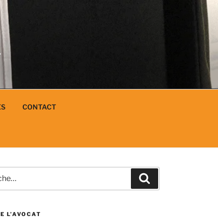
N
L
ES
CONTACT
e
Recherche
E L’AVOCAT