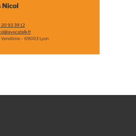
 Nicol
 20 93 39 12
col@avocatalk.fr
e Vendôme – 69003 Lyon