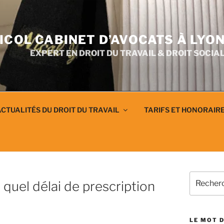
ICOL CABINET D’AVOCATS À LYO
EXPERT EN DROIT DU TRAVAIL & DROIT SOCIA
CTUALITÉS DU DROIT DU TRAVAIL
TARIFS ET HONORAIR
T
Recherch
 quel délai de prescription
pour
:
LE MOT D