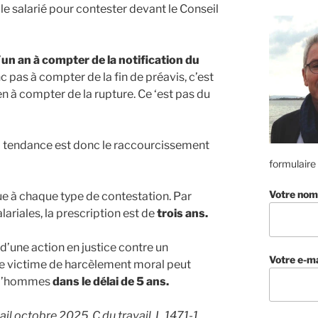
le salarié pour contester devant le Conseil
’
un an
à compter de la notification du
nc pas à compter de la fin de préavis, c’est
en à compter de la rupture. Ce ‘est pas du
La tendance est donc le raccourcissement
formulaire
Votre nom
que à chaque type de contestation. Par
riales, la prescription est de
trois ans.
 d’une action en justice contre un
Votre e-ma
ère victime de harcèlement moral peut
rud’hommes
dans le délai de 5 ans.
il octobre 2025. C du travail, L.1471-1.