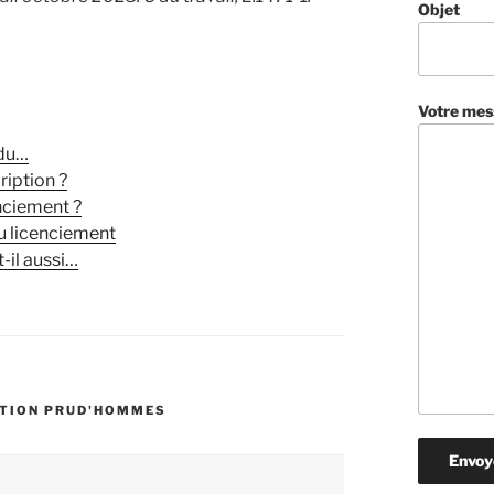
Objet
Votre mes
 du…
ription ?
nciement ?
u licenciement
-il aussi…
PTION PRUD'HOMMES