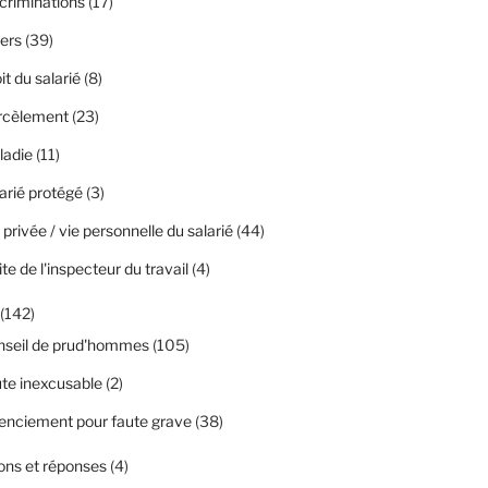
criminations
(17)
ers
(39)
it du salarié
(8)
rcèlement
(23)
ladie
(11)
arié protégé
(3)
 privée / vie personnelle du salarié
(44)
ite de l'inspecteur du travail
(4)
(142)
nseil de prud'hommes
(105)
te inexcusable
(2)
enciement pour faute grave
(38)
ons et réponses
(4)