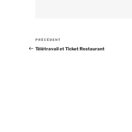
Navigation
PRÉCÉDENT
Article
de
précédent
Télétravail et Ticket Restaurant
l’article