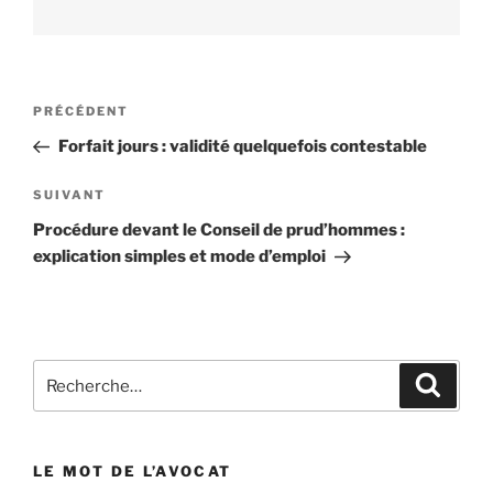
Navigation
PRÉCÉDENT
Article
de
précédent
Forfait jours : validité quelquefois contestable
l’article
SUIVANT
Article
suivant
Procédure devant le Conseil de prud’hommes :
explication simples et mode d’emploi
Recherche
Reche
pour
:
LE MOT DE L’AVOCAT