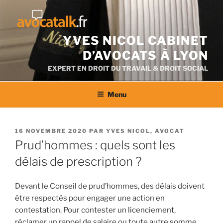
Aller
au
contenu
YVES NICOL CABINET
D’AVOCATS À LYON
EXPERT EN DROIT DU TRAVAIL & DROIT SOCIAL
Menu
PUBLIÉ
16 NOVEMBRE 2020
PAR
YVES NICOL, AVOCAT
LE
Prud’hommes : quels sont les
délais de prescription ?
Devant le Conseil de prud’hommes, des délais doivent
être respectés pour engager une action en
contestation. Pour contester un licenciement,
réclamer un rappel de salaire ou toute autre somme