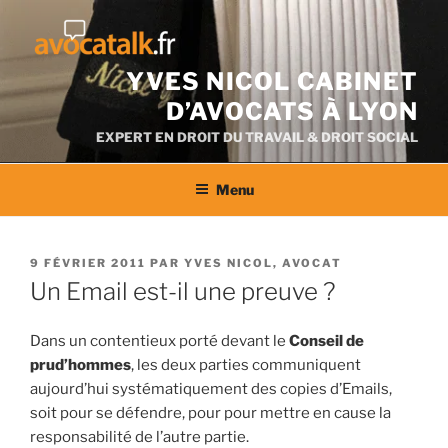
Aller
au
contenu
YVES NICOL CABINET
D’AVOCATS À LYON
EXPERT EN DROIT DU TRAVAIL & DROIT SOCIAL
Menu
PUBLIÉ
9 FÉVRIER 2011
PAR
YVES NICOL, AVOCAT
LE
Un Email est-il une preuve ?
Dans un contentieux porté devant le
Conseil de
prud’hommes
, les deux parties communiquent
aujourd’hui systématiquement des copies d’Emails,
soit pour se défendre, pour pour mettre en cause la
responsabilité de l’autre partie.