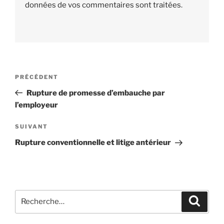
données de vos commentaires sont traitées
.
Navigation
PRÉCÉDENT
Article
de
précédent
Rupture de promesse d’embauche par
l’article
l’employeur
SUIVANT
Article
suivant
Rupture conventionnelle et litige antérieur
Recherche
Reche
pour
: