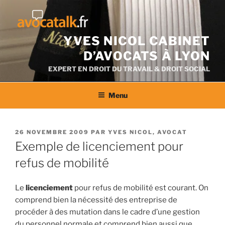
Aller
au
contenu
YVES NICOL CABINET
D’AVOCATS À LYON
EXPERT EN DROIT DU TRAVAIL & DROIT SOCIAL
Menu
PUBLIÉ
26 NOVEMBRE 2009
PAR
YVES NICOL, AVOCAT
LE
Exemple de licenciement pour
refus de mobilité
Le
licenciement
pour refus de mobilité est courant. On
comprend bien la nécessité des entreprise de
procéder à des mutation dans le cadre d’une gestion
du personnel normale et comprend bien aussi que