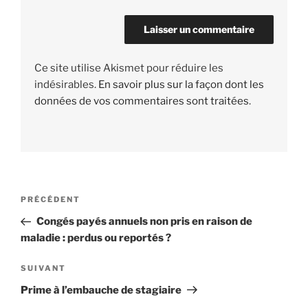
Ce site utilise Akismet pour réduire les
indésirables.
En savoir plus sur la façon dont les
données de vos commentaires sont traitées
.
Navigation
PRÉCÉDENT
Article
de
précédent
Congés payés annuels non pris en raison de
l’article
maladie : perdus ou reportés ?
SUIVANT
Article
suivant
Prime à l’embauche de stagiaire