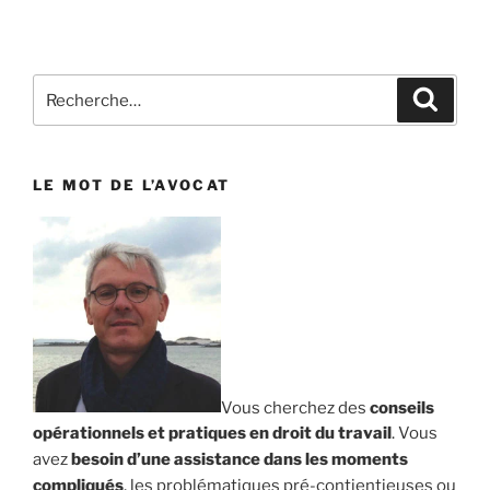
Recherche
Reche
pour
:
LE MOT DE L’AVOCAT
Vous cherchez des
conseils
opérationnels et pratiques en droit du travail
. Vous
avez
besoin d’une assistance dans les moments
compliqués
, les problématiques pré-contientieuses ou