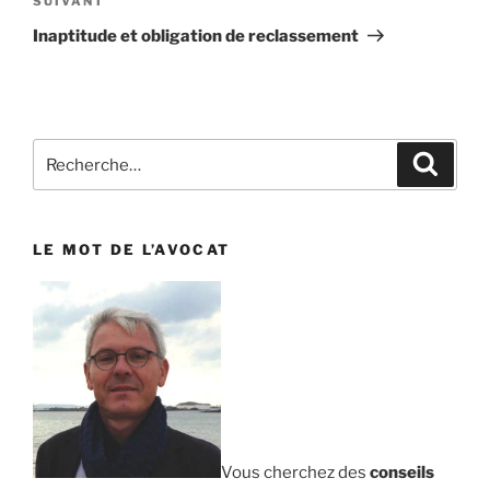
SUIVANT
Article
suivant
Inaptitude et obligation de reclassement
Recherche
Reche
pour
:
LE MOT DE L’AVOCAT
Vous cherchez des
conseils