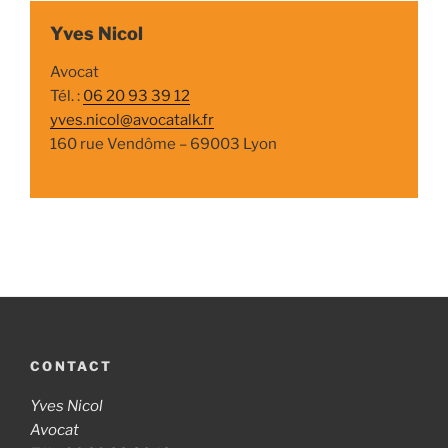
Yves Nicol
Avocat
Tél. :
06 20 93 39 12
yves.nicol@avocatalk.fr
160 rue Vendôme – 69003 Lyon
CONTACT
Yves Nicol
Avocat