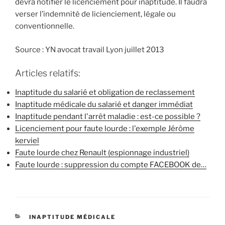
devra notifier le licenciement pour inaptitude. Il faudra
verser l’indemnité de licienciement, légale ou
conventionnelle.
Source : YN avocat travail Lyon juillet 2013
Articles relatifs:
Inaptitude du salarié et obligation de reclassement
Inaptitude médicale du salarié et danger immédiat
Inaptitude pendant l'arrêt maladie : est-ce possible ?
Licenciement pour faute lourde : l'exemple Jérôme
kerviel
Faute lourde chez Renault (espionnage industriel)
Faute lourde : suppression du compte FACEBOOK de…
CATÉGORIES
INAPTITUDE MÉDICALE