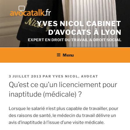
Aller
au
contenu
YVES NICOL CABINET
D’AVOCATS À LYON
EXPERT EN DROIT DU TRAVAIL & DROIT SOCIAL
Menu
PUBLIÉ
3 JUILLET 2013
PAR
YVES NICOL, AVOCAT
LE
Qu’est ce qu’un licenciement pour
inaptitude (médicale) ?
Lorsque le salarié n’est plus capable de travailler, pour
des raisons de santé, le médecin du travail délivre un
avis d’inaptitude à l’issue d’une visite médicale.