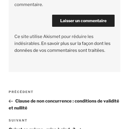
commentaire.
Ce site utilise Akismet pour réduire les
indésirables.
En savoir plus sur la façon dont les
données de vos commentaires sont traitées
.
Navigation
PRÉCÉDENT
Article
de
précédent
Clause de non concurrence : conditions de validité
l’article
et nullité
SUIVANT
Article
suivant