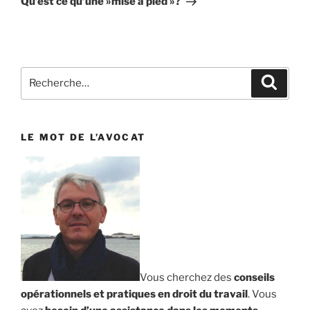
Qu’est ce qu’une »mise à pied »?
Recherche
Reche
pour
:
LE MOT DE L’AVOCAT
Vous cherchez des
conseils
opérationnels et pratiques en droit du travail
. Vous