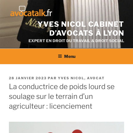
Aller
au
contenu
YVES NICOL CABINET
D’AVOCATS À LYON
EXPERT EN DROIT DU TRAVAIL & DROIT SOCIAL
Menu
PUBLIÉ
28 JANVIER 2023
PAR
YVES NICOL, AVOCAT
LE
La conductrice de poids lourd se
soulage sur le terrain d’un
agriculteur : licenciement