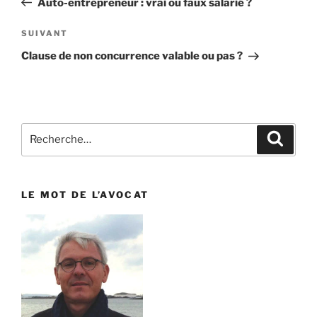
Auto-entrepreneur : vrai ou faux salarié ?
l’article
SUIVANT
Article
suivant
Clause de non concurrence valable ou pas ?
Recherche
Reche
pour
:
LE MOT DE L’AVOCAT