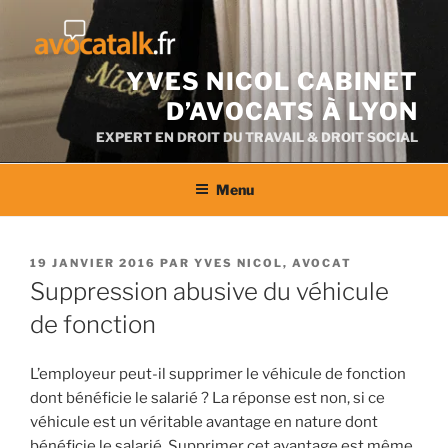
Aller
au
contenu
YVES NICOL CABINET
D’AVOCATS À LYON
EXPERT EN DROIT DU TRAVAIL & DROIT SOCIAL
Menu
PUBLIÉ
19 JANVIER 2016
PAR
YVES NICOL, AVOCAT
LE
Suppression abusive du véhicule
de fonction
L’employeur peut-il supprimer le véhicule de fonction
dont bénéficie le salarié ? La réponse est non, si ce
véhicule est un véritable avantage en nature dont
bénéficie le salarié. Supprimer cet avantage est même