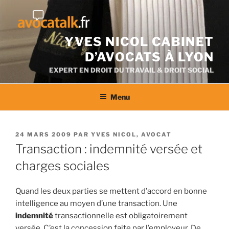
Aller
au
contenu
YVES NICOL CABINET
D’AVOCATS À LYON
EXPERT EN DROIT DU TRAVAIL & DROIT SOCIAL
Menu
PUBLIÉ
24 MARS 2009
PAR
YVES NICOL, AVOCAT
LE
Transaction : indemnité versée et
charges sociales
Quand les deux parties se mettent d’accord en bonne
intelligence au moyen d’une transaction. Une
indemnité
transactionnelle est obligatoirement
versée. C’est la concession faite par l’employeur. De