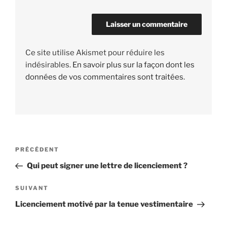
Ce site utilise Akismet pour réduire les
indésirables.
En savoir plus sur la façon dont les
données de vos commentaires sont traitées
.
Navigation
PRÉCÉDENT
Article
de
précédent
Qui peut signer une lettre de licenciement ?
l’article
SUIVANT
Article
suivant
Licenciement motivé par la tenue vestimentaire