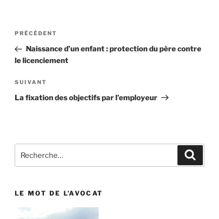
Navigation
PRÉCÉDENT
Article
de
précédent
Naissance d’un enfant : protection du père contre
l’article
le licenciement
SUIVANT
Article
suivant
La fixation des objectifs par l’employeur
Recherche
Reche
pour
:
LE MOT DE L’AVOCAT