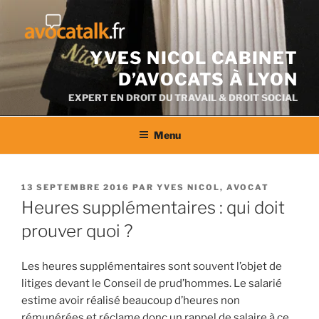
Aller
au
contenu
YVES NICOL CABINET
D’AVOCATS À LYON
EXPERT EN DROIT DU TRAVAIL & DROIT SOCIAL
Menu
PUBLIÉ
13 SEPTEMBRE 2016
PAR
YVES NICOL, AVOCAT
LE
Heures supplémentaires : qui doit
prouver quoi ?
Les heures supplémentaires sont souvent l’objet de
litiges devant le Conseil de prud’hommes. Le salarié
estime avoir réalisé beaucoup d’heures non
rémunérées et réclame donc un rappel de salaire à ce