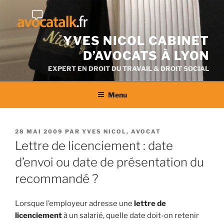
Aller
au
contenu
YVES NICOL CABINET
D’AVOCATS À LYON
EXPERT EN DROIT DU TRAVAIL & DROIT SOCIAL
Menu
PUBLIÉ
28 MAI 2009
PAR
YVES NICOL, AVOCAT
LE
Lettre de licenciement : date
d’envoi ou date de présentation du
recommandé ?
Lorsque l’employeur adresse une
lettre de
licenciement
à un salarié, quelle date doit-on retenir