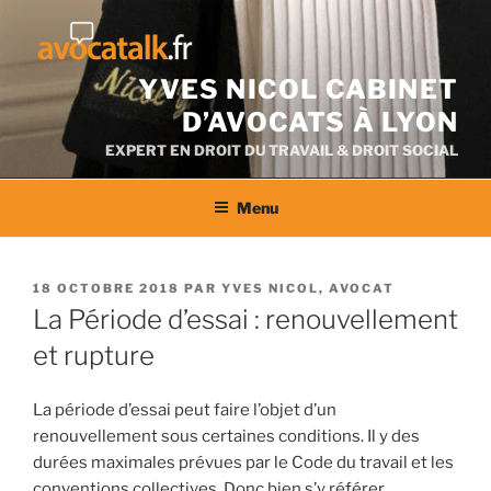
Aller
au
contenu
YVES NICOL CABINET
D’AVOCATS À LYON
EXPERT EN DROIT DU TRAVAIL & DROIT SOCIAL
Menu
PUBLIÉ
18 OCTOBRE 2018
PAR
YVES NICOL, AVOCAT
LE
La Période d’essai : renouvellement
et rupture
La période d’essai peut faire l’objet d’un
renouvellement sous certaines conditions. Il y des
durées maximales prévues par le Code du travail et les
conventions collectives. Donc bien s’y référer.