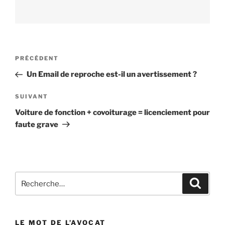
Navigation
PRÉCÉDENT
Article
de
précédent
Un Email de reproche est-il un avertissement ?
l’article
SUIVANT
Article
suivant
Voiture de fonction + covoiturage = licenciement pour
faute grave
Recherche
Reche
pour
:
LE MOT DE L’AVOCAT