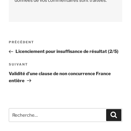
données de vos commentaires sont traitées
.
Navigation
PRÉCÉDENT
Article
de
précédent
Licenciement pour insuffisance de résultat (2/5)
l’article
SUIVANT
Article
suivant
Validité d’une clause de non concurrence France
entière
Recherche
Reche
pour
: