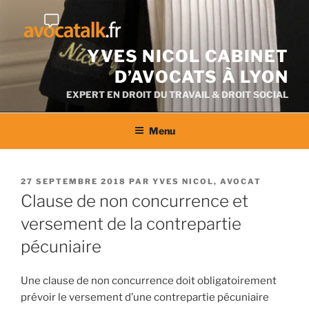
Aller
au
contenu
YVES NICOL CABINET
D’AVOCATS À LYON
EXPERT EN DROIT DU TRAVAIL & DROIT SOCIAL
Menu
PUBLIÉ
27 SEPTEMBRE 2018
PAR
YVES NICOL, AVOCAT
LE
Clause de non concurrence et
versement de la contrepartie
pécuniaire
Une clause de non concurrence doit obligatoirement
prévoir le versement d’une contrepartie pécuniaire