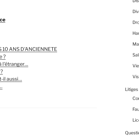
Dis
Div
ice
Dro
Ha
Ma
 10 ANS D'ANCIENNETE
Sal
e ?
 l'étranger…
Vie
 ?
Vis
-il aussi…
t…
Litiges
Co
Fau
Lic
Questi