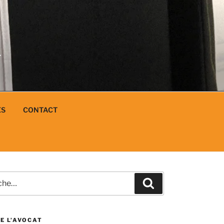
N
L
ES
CONTACT
e
Recherche
E L’AVOCAT