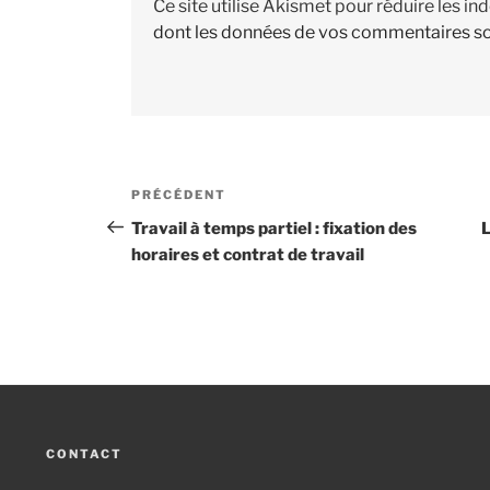
Ce site utilise Akismet pour réduire les in
dont les données de vos commentaires so
Navigation
PRÉCÉDENT
Article
de
précédent
Travail à temps partiel : fixation des
L
horaires et contrat de travail
l’article
CONTACT