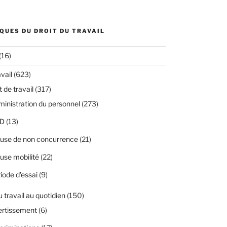
QUES DU DROIT DU TRAVAIL
(16)
avail
(623)
 de travail
(317)
inistration du personnel
(273)
D
(13)
use de non concurrence
(21)
use mobilité
(22)
iode d'essai
(9)
u travail au quotidien
(150)
ertissement
(6)