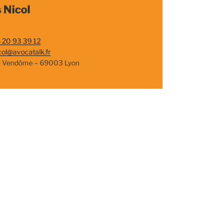
 Nicol
 20 93 39 12
col@avocatalk.fr
e Vendôme – 69003 Lyon