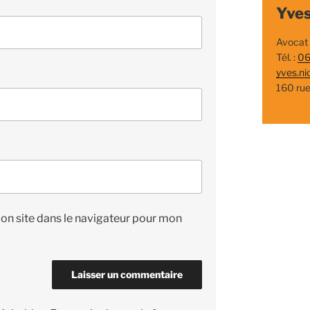
Yves
Avocat
Tél. :
06
yves.ni
160 ru
on site dans le navigateur pour mon