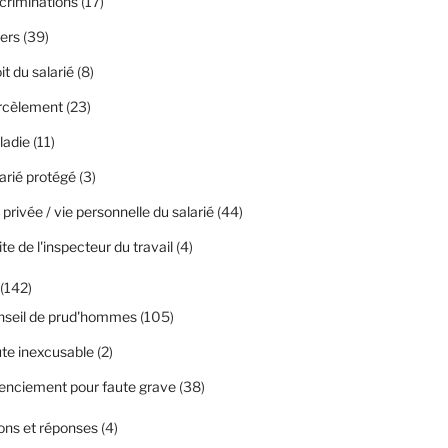
criminations
(17)
ers
(39)
it du salarié
(8)
rcèlement
(23)
ladie
(11)
arié protégé
(3)
 privée / vie personnelle du salarié
(44)
ite de l'inspecteur du travail
(4)
(142)
nseil de prud'hommes
(105)
te inexcusable
(2)
enciement pour faute grave
(38)
ons et réponses
(4)