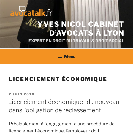
Aller
au
contenu
YVES NICOL CABINET
D’AVOCATS À LYON
EXPERT EN DROIT DU TRAVAIL & DROIT SOCIAL
Menu
LICENCIEMENT ÉCONOMIQUE
PUBLIÉ
2 JUIN 2010
LE
Licenciement économique : du nouveau
dans l’obligation de reclassement
Préalablement à l’engagement d’une procédure de
licenciement économique, l’employeur doit