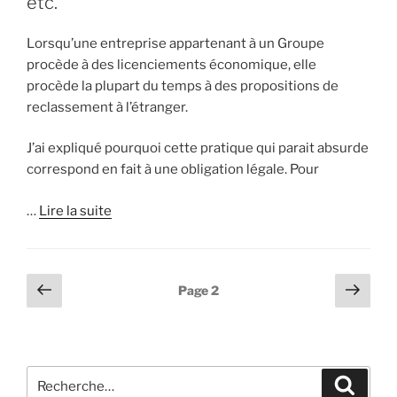
etc.
Lorsqu’une entreprise appartenant à un Groupe
procède à des licenciements économique, elle
procède la plupart du temps à des propositions de
reclassement à l’étranger.
J’ai expliqué pourquoi cette pratique qui parait absurde
correspond en fait à une obligation légale. Pour
…
Lire la suite
Pagination
Page
Pag
Page
2
précédente
suiv
des
publications
Recherche
Reche